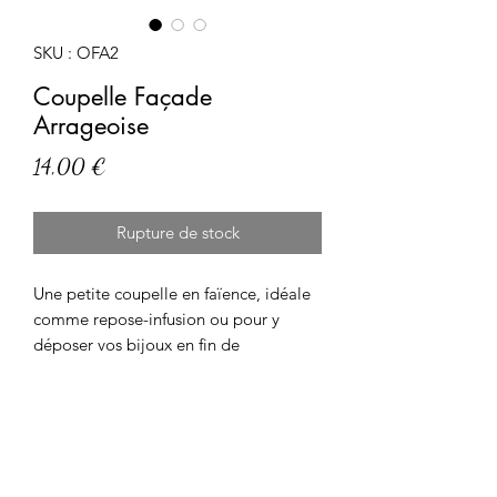
SKU : OFA2
Coupelle Façade
Arrageoise
Prix
14,00 €
Rupture de stock
Une petite coupelle en faïence, idéale 
comme repose-infusion ou pour y 
déposer vos bijoux en fin de 
journée.Chaque modèle est réalisé 
entièrement à la main. Ces coupelles 
sont toutes différentes et vous aurez 
donc un modèle unique ! Taille : 
environ 8-9cm